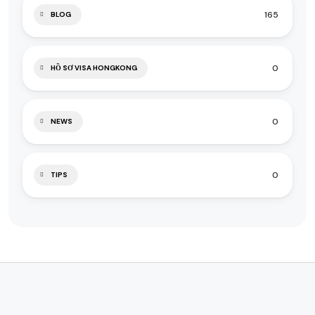
165
BLOG
0
HỒ SƠ VISA HONGKONG
0
NEWS
0
TIPS