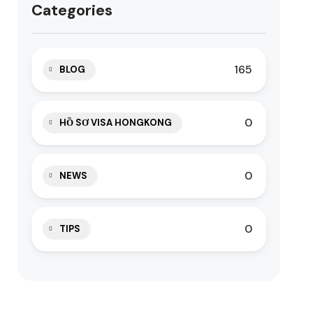
Categories
165
BLOG
0
HỒ SƠ VISA HONGKONG
0
NEWS
0
TIPS