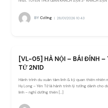
nhất. TUYẾN THỜI GIAN KHÁCH SẠN 3* KHÁCH SẠN 4
BY
Cường
28/01/2026 10:43
[VL-05] HÀ NỘI – BÁI ĐÍNH 
TỬ 2N1D
Hành trình du xuân tâm linh & kỳ quan thiên nhiên m
Hạ Long – Yên Tử là hành trình lý tưởng dành cho 
linh – nghỉ dưỡng thiên […]