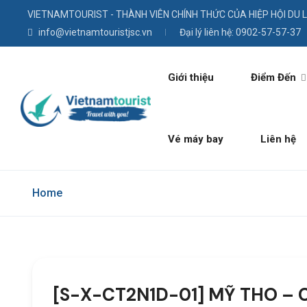
VIETNAMTOURIST - THÀNH VIÊN CHÍNH THỨC CỦA HIỆP HỘI DU 
info@vietnamtouristjsc.vn
Đại lý liên hệ: 0902-57-57-37
Giới thiệu
Điểm Đến
Vé máy bay
Liên hệ
Home
[S-X-CT2N1D-01] MỸ THO – 