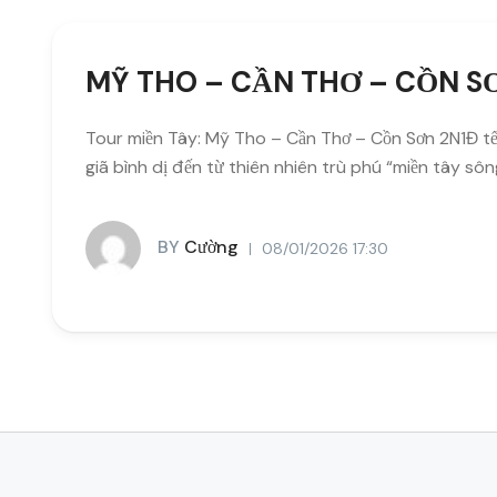
MỸ THO – CẦN THƠ – CỒN S
Tour miền Tây: Mỹ Tho – Cần Thơ – Cồn Sơn 2N1Đ tế
giã bình dị đến từ thiên nhiên trù phú “miền tây sô
BY
Cường
08/01/2026 17:30