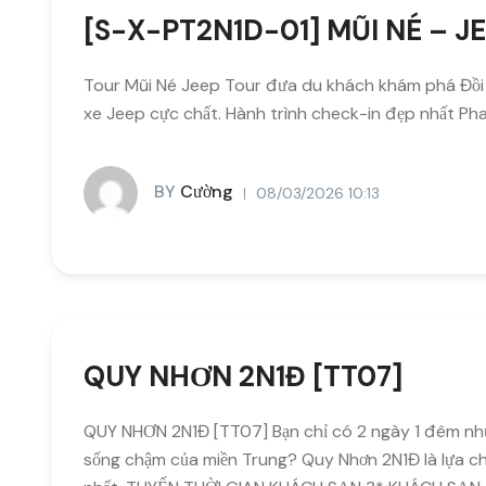
[S-X-PT2N1D-01] MŨI NÉ – J
Tour Mũi Né Jeep Tour đưa du khách khám phá Đồi C
xe Jeep cực chất. Hành trình check-in đẹp nhất Pha
BY
Cường
08/03/2026 10:13
QUY NHƠN 2N1Đ [TT07]
QUY NHƠN 2N1Đ [TT07] Bạn chỉ có 2 ngày 1 đêm như
sống chậm của miền Trung? Quy Nhơn 2N1Đ là lựa chọ