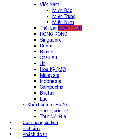
Việt Nam
Miền Bắc
Miền Trung
Miền Nam
Thái Lan
NEW TOUR
HONG KONG
Singapore
Dubai
Brunei
Châu Âu
Úc
Hoa Kỳ (Mỹ)
Malaysia
Indonesia
Campuchia
Bhutan
Lào
Khởi hành từ Hà Nội
Tour Quốc Tế
Tour Nội Địa
Cẩm nang du lịch
Hình ảnh
Khách đoàn