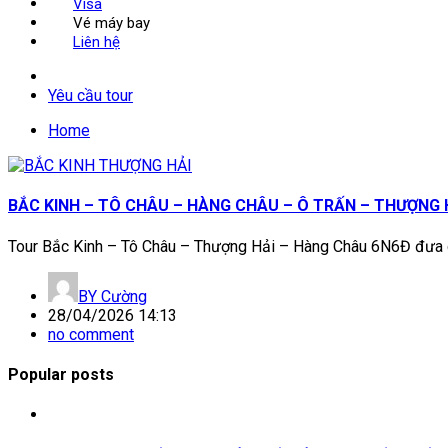
Visa
Vé máy bay
Liên hệ
Yêu cầu tour
Home
BẮC KINH – TÔ CHÂU – HÀNG CHÂU – Ô TRẤN – THƯỢNG 
Tour Bắc Kinh – Tô Châu – Thượng Hải – Hàng Châu 6N6Đ đưa du
BY
Cường
28/04/2026 14:13
no comment
Popular posts