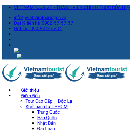
VIETNAMTOURIST - THÀNH VIÊN CHÍNH THỨC CỦA HIỆP
info@vietnamtouristjsc.vn
Đại lý liên hệ: 0902-57-57-37
Hotline: 0909-04-75-04
Giới thiệu
Điểm Đến
Tour Cao Cấp – Độc Lạ
Khởi hành từ TP.HCM
Trung Quốc
Hàn Quốc
Nhật Bản
Đài Loan