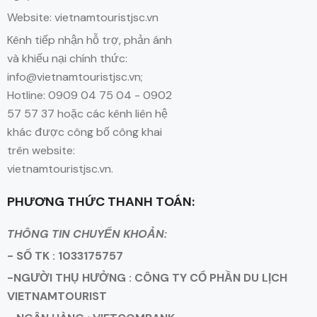
Website: vietnamtouristjsc.vn
Kênh tiếp nhận hỗ trợ, phản ánh
và khiếu nại chính thức:
info@vietnamtouristjsc.vn;
Hotline: 0909 04 75 04 - 0902
57 57 37 hoặc các kênh liên hệ
khác được công bố công khai
trên website:
vietnamtouristjsc.vn.
PHƯƠNG THỨC THANH TOÁN:
THÔNG TIN CHUYỂN KHOẢN:
- SỐ TK : 1033175757
-NGƯỜI THỤ HƯỞNG : CÔNG TY CỔ PHẦN DU LỊCH
VIETNAMTOURIST