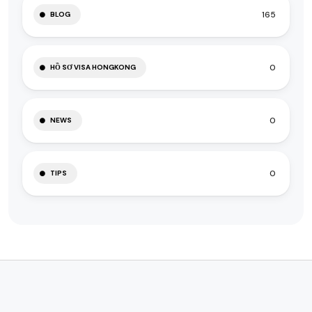
165
BLOG
0
HỒ SƠ VISA HONGKONG
0
NEWS
0
TIPS