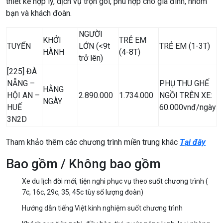
thiết kế hợp lý, dịch vụ trọn gói, phù hợp cho gia đình, nhóm
bạn và khách đoàn.
NGƯỜI
KHỞI
TRẺ EM
TUYẾN
LỚN (<9t
TRẺ EM (1-3T)
HÀNH
(4-8T)
trở lên)
[225] ĐÀ
NẴNG –
PHỤ THU GHẾ
HẰNG
HỘI AN –
2.890.000
1.734.000
NGỒI TRÊN XE:
NGÀY
HUẾ
60.000vnđ/ngày
3N2D
Tham khảo thêm các chương trình miền trung khác
Tại đây
Bao gồm / Không bao gồm
Xe du lịch đời mới, tiện nghi phục vụ theo suốt chương trình (
7c, 16c, 29c, 35, 45c tùy số lượng đoàn)
Hướng dẫn tiếng Việt kinh nghiệm suốt chương trình