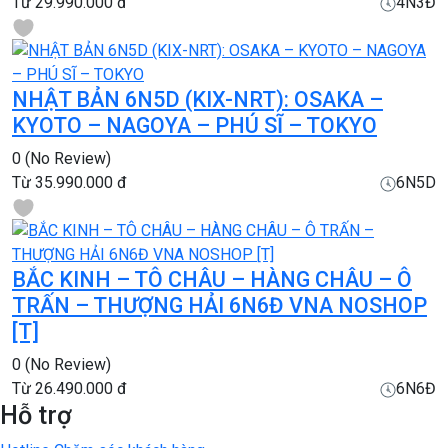
Từ
29.990.000 đ
4N3Đ
NHẬT BẢN 6N5D (KIX-NRT): OSAKA –
KYOTO – NAGOYA – PHÚ SĨ – TOKYO
0
(No Review)
Từ
35.990.000 đ
6N5D
BẮC KINH – TÔ CHÂU – HÀNG CHÂU – Ô
TRẤN – THƯỢNG HẢI 6N6Đ VNA NOSHOP
[T]
0
(No Review)
Từ
26.490.000 đ
6N6Đ
Hỗ trợ