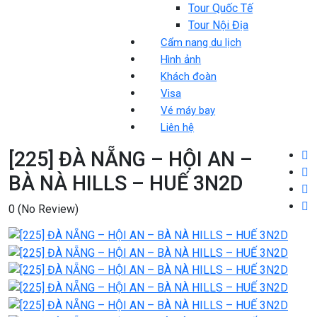
Tour Quốc Tế
Tour Nội Địa
Cẩm nang du lịch
Hình ảnh
Khách đoàn
Visa
Vé máy bay
Liên hệ
[225] ĐÀ NẴNG – HỘI AN –
BÀ NÀ HILLS – HUẾ 3N2D
0
(No Review)