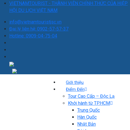
VIETNAMTOURIST - THÀNH VIÊN CHÍNH THỨC CỦA HIỆP
HỘI DU LỊCH VIỆT NAM
info@vietnamtouristjsc.vn
Đại lý liên hệ: 0902-57-57-37
Hotline: 0909-04-75-04
Giới thiệu
Điểm Đến
Tour Cao Cấp – Độc Lạ
Khởi hành từ TP.HCM
Trung Quốc
Hàn Quốc
Nhật Bản