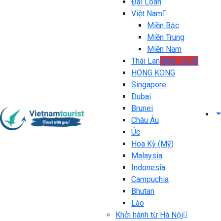
Đài Loan
Việt Nam
Miền Bắc
Miền Trung
Miền Nam
Thái Lan
NEW TOUR
HONG KONG
Singapore
Dubai
Brunei
Châu Âu
Úc
Hoa Kỳ (Mỹ)
Malaysia
Indonesia
Campuchia
Bhutan
Lào
Khởi hành từ Hà Nội