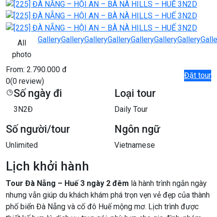
Gallery
Gallery
Gallery
Gallery
Gallery
Gallery
Gallery
Gall
All
photo
From:
2.790.000 đ
Đặt tour
0
(0 review)
Số ngày đi
Loại tour
3N2Đ
Daily Tour
Số người/tour
Ngôn ngữ
Unlimited
Vietnamese
Lịch khởi hành
Tour Đà Nẵng – Huế 3 ngày 2 đêm
là hành trình ngắn ngày
nhưng vẫn giúp du khách khám phá trọn vẹn vẻ đẹp của thành
phố biển Đà Nẵng và cố đô Huế mộng mơ. Lịch trình được