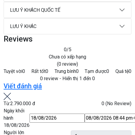
LƯU Ý KHÁCH QUỐC TẾ
LƯU Ý KHÁC
Reviews
0
/5
Chưa có xếp hạng
(0 review)
Tuyệt vời
0
Rất tốt
0
Trung bình
0
Tạm được
0
Quá tệ
0
0 review - Hiển thị 1 đến 0
Viết đánh giá
Từ:
2.790.000 đ
0
(No Review)
Ngày khởi
hành
18/08/2026
Người lớn