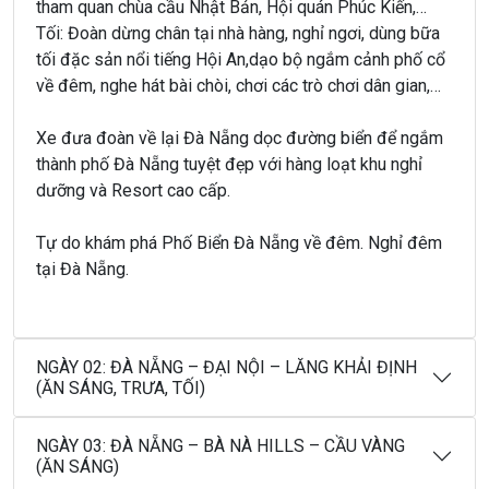
tham quan chùa cầu Nhật Bản, Hội quán Phúc Kiến,…
Tối: Đoàn dừng chân tại nhà hàng, nghỉ ngơi, dùng bữa
tối đặc sản nổi tiếng Hội An,dạo bộ ngắm cảnh phố cổ
về đêm, nghe hát bài chòi, chơi các trò chơi dân gian,…
Xe đưa đoàn về lại Đà Nẵng dọc đường biển để ngắm
thành phố Đà Nẵng tuyệt đẹp với hàng loạt khu nghỉ
dưỡng và Resort cao cấp.
Tự do khám phá Phố Biển Đà Nẵng về đêm. Nghỉ đêm
tại Đà Nẵng.
NGÀY 02: ĐÀ NẴNG – ĐẠI NỘI – LĂNG KHẢI ĐỊNH
(ĂN SÁNG, TRƯA, TỐI)
NGÀY 03: ĐÀ NẴNG – BÀ NÀ HILLS – CẦU VÀNG
(ĂN SÁNG)