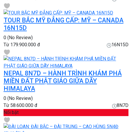
TOUR BẮC MỸ ĐẲNG CẤP: MỸ – CANADA
16N15D
0
(No Review)
Từ
179.900.000 đ
16N15D
NEPAL 8N7D – HÀNH TRÌNH KHÁM PHÁ
MIỀN ĐẤT PHẬT GIÁO GIỮA DÃY
HIMALAYA
0
(No Review)
Từ
58.600.000 đ
8N7D
Nổi bật