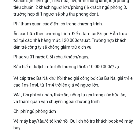
Khách sạn tiện nghi, điều hòa, tivi, nước nóng lạnh, loại phòng
tiêu chuẩn: 2 khách người lớn/phòng (lẻ khách ngủ phòng 3,
trường hợp đi 1 người sẽ phụ thu phòng đơn).
Phí tham quan các điểm có trong chương trình.
Ăn các bữa theo chương trình: Điểm tâm tại K/sạn + Ăn trưa -
tối tại các nhà hàng mức 120.000đ/suất. Trường hợp khách
đến trễ công ty sẽ không giảm trừ dịch vụ.
Phục vụ 01 nước 0,5l /chai/khách/ngày.
Bảo hiểm du lịch mức bồi thường tối đa 10.000.000đ/vụ
Vé cáp treo Bà Nà khứ hồi theo giá công bố của Bà Nà, giá trẻ e
cao 1m-1m4, từ 1m4 trở lên giá vé người lớn.
VAT, Chi phí cá nhân; thức ăn, uống tự gọi trong các bữa ăn,..
và tham quan vận chuyển ngoài chương trình.
Chi phí ngủ phòng đơn
Vé máy bay/tàu/ô tô khứ hồi: Du lịch hỗ trợ khách book vé máy
bay.