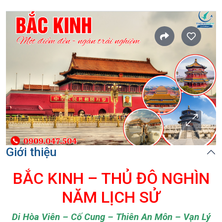
Giới thiệu
BẮC KINH – THỦ ĐÔ NGHÌN
NĂM LỊCH SỬ
Di Hòa Viên – Cố Cung – Thiên An Môn – Vạn Lý