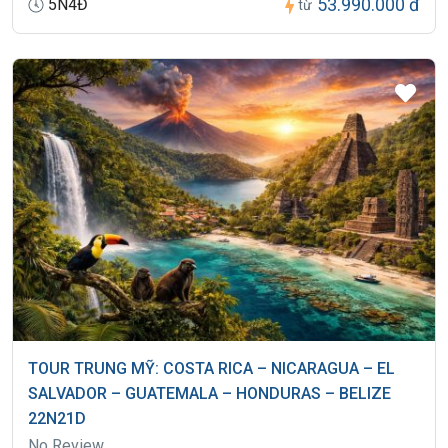
53.990.000 đ
5N4Đ
từ
TOUR TRUNG MỸ: COSTA RICA – NICARAGUA – EL
SALVADOR – GUATEMALA – HONDURAS – BELIZE
22N21D
No Review