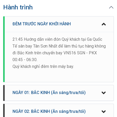
Hành trình
ĐÊM TRƯỚC NGÀY KHỞI HÀNH
21:45 Hướng dẫn viên đón Quý khách tại Ga Quốc
Tế sân bay Tân Sơn Nhất để làm thủ tục hàng không
đi Bắc Kinh trên chuyến bay VN516 SGN - PKX
00:45 - 06:30.
Quý khách nghỉ đêm trên máy bay.
NGÀY 01: BẮC KINH (Ăn sáng/trưa/tối)
Sáng Đến Bắc Kinh, Quý khách làm thủ tục nhập
NGÀY 02: BẮC KINH (Ăn sáng/trưa/tối)