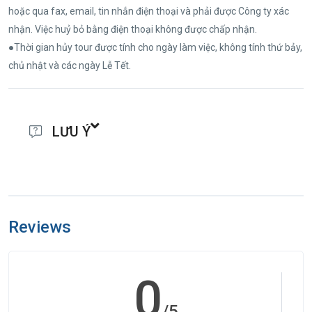
hoặc qua fax, email, tin nhắn điện thoại và phải được Công ty xác
nhận. Việc huỷ bỏ bằng điện thoại không được chấp nhận.
●Thời gian hủy tour được tính cho ngày làm việc, không tính thứ bảy,
chủ nhật và các ngày Lễ Tết.
LƯU Ý
●(Hộ chiếu) Phải còn thời hạn sử dụng trên 6 tháng (Tính từ ngày
khởi hành).
●Nếu khách hàng bị cơ quan xuất nhập cảnh từ chối xuất cảnh hoặc
Reviews
nhập cảnh vì lý do cá nhân hay nhân thân, công ty du lịch sẽ không
chịu trách nhiệm và sẽ không hoàn trả tiền tour.
●Không giải quyết cho bất kì lí do thăm thân, kinh doanh…để tách
0
đoàn.
●Do các chuyến bay phụ thuộc vào các hãng Hàng Không nên trong
/5