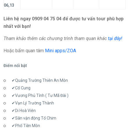
06,13
Liên hệ ngay 0909 04 75 04 để được tư vấn tour phù hợp
nhất với bạn!
Tham khảo thêm các chương trình tham quan khác
tại đây!
Hoặc bấm quan tâm
Mini apps/ZOA
Điểm nổi bật
✔Quảng Trường Thiên An Môn
✔Cố Cung
✔Vương Phủ Tỉnh ( Tư Mã Đài )
✔Vạn Lý Trường Thành
✔Di Hoà Viên
✔Sân vận động Tổ Chim
✔Phố Tiền Môn