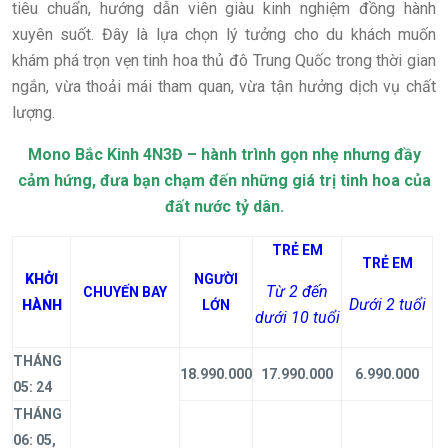
tiêu chuẩn, hướng dẫn viên giàu kinh nghiệm đồng hành
xuyên suốt. Đây là lựa chọn lý tưởng cho du khách muốn
khám phá trọn vẹn tinh hoa thủ đô Trung Quốc trong thời gian
ngắn, vừa thoải mái tham quan, vừa tận hưởng dịch vụ chất
lượng.
Mono Bắc Kinh 4N3Đ – hành trình gọn nhẹ nhưng đầy
cảm hứng, đưa bạn chạm đến những giá trị tinh hoa của
đất nước tỷ dân.
TRẺ EM
TRẺ EM
KHỞI
NGƯỜI
Từ 2 đến
CHUYẾN BAY
Dưới 2 tuổi
HÀNH
LỚN
dưới 10 tuổi
THÁNG
18.990.000
17.990.000
6.990.000
05: 24
THÁNG
06: 05,