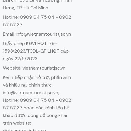
Địa chỉ: 575 Lê Văn Lương, P.Tân
Hưng, TP. Hồ Chí Minh
Hotline: 0909 04 75 04 - 0902
57 57 37
Email: info@vietnamtouristjsc.vn
Giấy phép KĐVLHQT: 79-
1593/2023/TCDL-GP LHQT cấp
ngày 22/5/2023
Website: vietnamtouristjsc.vn
Kênh tiếp nhận hỗ trợ, phản ánh
và khiếu nại chính thức:
info@vietnamtouristjsc.vn;
Hotline: 0909 04 75 04 - 0902
57 57 37 hoặc các kênh liên hệ
khác được công bố công khai
trên website:
vietnamtouristjsc.vn.