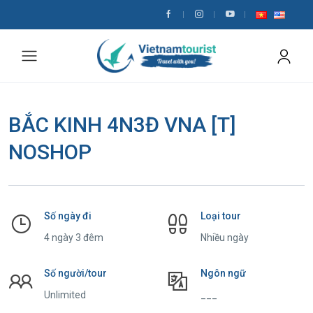
BẮC KINH 4N3Đ VNA [T]
NOSHOP
Số ngày đi
Loại tour
4 ngày 3 đêm
Nhiều ngày
Số người/tour
Ngôn ngữ
Unlimited
___