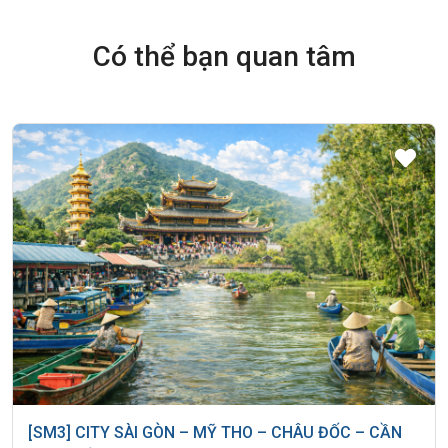
Có thể bạn quan tâm
[SM3] CITY SÀI GÒN – MỸ THO – CHÂU ĐỐC – CẦN