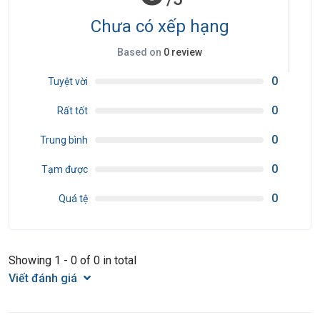
một số trường hợp giờ bay có thể thay đổi mà không được thông
báo trước.
Chưa có xếp hạng
●(Hộ chiếu) Phải còn thời hạn sử dụng trên 6 tháng (Tính từ ngày
Based on
0 review
khởi hành).
●Tour thuần túy du lịch, suốt chương trình Quý khách không được
0
Tuyệt vời
rời đoàn. (Đối với Khách hàng tách đoàn, Chi phí tách đoàn phía công
0
Rất tốt
ty Trung Quốc sẽ thu phí tách đoàn).
●Nếu khách là Việt Kiều hoặc nước ngoài có visa rời phải mang theo
0
Trung bình
lúc đi tour
0
●Trẻ em dưới 15 tuổi phải có bố mẹ đi cùng hoặc người được uỷ
Tạm được
quyền phải có giấy uỷ quyền từ bố mẹ.
0
Quá tệ
●Công ty sẽ hỗ trợ về thủ tục hồ sơ trong khả năng khi Quý khách bị
từ chối nhập cảnh vào lãnh thổ Trung Quốc.
Showing 1 - 0 of 0 in total
Viết đánh giá