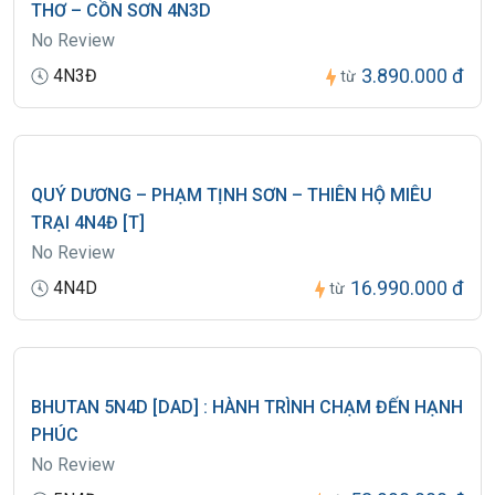
THƠ – CỒN SƠN 4N3D
No Review
3.890.000 đ
4N3Đ
từ
QUÝ DƯƠNG – PHẠM TỊNH SƠN – THIÊN HỘ MIÊU
TRẠI 4N4Đ [T]
No Review
16.990.000 đ
4N4D
từ
BHUTAN 5N4D [DAD] : HÀNH TRÌNH CHẠM ĐẾN HẠNH
PHÚC
No Review