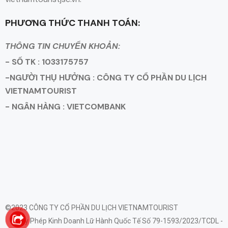
PHƯƠNG THỨC THANH TOÁN:
THÔNG TIN CHUYỂN KHOẢN:
- SỐ TK : 1033175757
-NGƯỜI THỤ HƯỞNG : CÔNG TY CỔ PHẦN DU LỊCH
VIETNAMTOURIST
- NGÂN HÀNG : VIETCOMBANK
©2023 CÔNG TY CỔ PHẦN DU LỊCH VIETNAMTOURIST
Giấy Phép Kinh Doanh Lữ Hành Quốc Tế Số 79-1593/2023/TCDL -