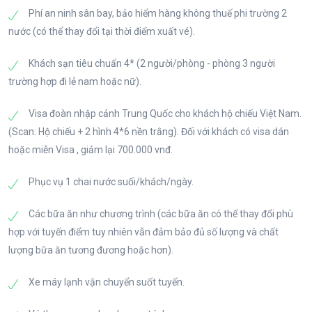
●Phố Tiền Môn, khu phố cổ nổi tiếng giữa lòng Bắc
Phí an ninh sân bay, bảo hiểm hàng không thuế phi trường 2
Sau bữa tối, xe đưa đoàn về nhận phòng khách sạn.
Kinh, là điểm đến không thể bỏ qua cho những ai
nước (có thể thay đổi tại thời điểm xuất vé).
Quý khách tự do nghỉ ngơi và khám phá thành phố
yêu thích khám phá nét đẹp văn hóa truyền thống và
Bắc Kinh về đêm.
lịch sử lâu đời của Trung Quốc. Với kiến trúc cổ kính
Khách sạn tiêu chuẩn 4* (2 người/phòng - phòng 3 người
và không khí nhộn nhịp, nơi đây thu hút du khách từ
trường hợp đi lẻ nam hoặc nữ).
khắp nơi trên thế giới.
Visa đoàn nhập cảnh Trung Quốc cho khách hộ chiếu Việt Nam.
Tối Đoàn tự do trải nghiệm ẩm thực Trung hoa(chi
(Scan: Hộ chiếu + 2 hình 4*6 nền trắng). Đối với khách có visa dán
phí tự túc), đoàn nhận phòng và nghỉ đêm.
hoặc miễn Visa , giảm lại 700.000 vnđ.
Phục vụ 1 chai nước suối/khách/ngày.
Các bữa ăn như chương trình (các bữa ăn có thể thay đổi phù
hợp với tuyến điểm tuy nhiên vẫn đảm bảo đủ số lượng và chất
lượng bữa ăn tương đương hoặc hơn).
Xe máy lạnh vận chuyển suốt tuyến.