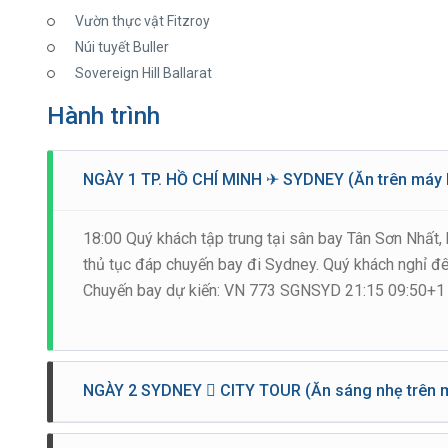
Vườn thực vật Fitzroy
Núi tuyết Buller
Sovereign Hill Ballarat
Hành trình
NGÀY 1 TP. HỒ CHÍ MINH ✈ SYDNEY (Ăn trên máy 
18:00 Quý khách tập trung tại sân bay Tân Sơn Nhất, 
thủ tục đáp chuyến bay đi Sydney. Quý khách nghỉ đ
Chuyến bay dự kiến: VN 773 SGNSYD 21:15 09:50+1
NGÀY 2 SYDNEY  CITY TOUR (Ăn sáng nhẹ trên máy
09:50: Đoàn tới Sydney, làm thủ tục nhập cảnh, xe đ