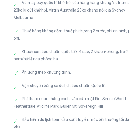
Quý khách tự do mua sắm tại khu DFO – Tất cả các c
Vé máy bay quốc tế khứ hồi của hãng hàng không Vietnam A
phối nên giá rất rẻ. Trung tâm không chỉ đáp ứng nhu
23kg kí gửi khứ hồi, Virgin Australia 23kg chặng nội địa Sydney-
vật phẩm trang trí nhà cửa hay nguyên liệu để làm n
Melbourne
Tối: Dùng bữa tối tại nhà hàng địa phương. Về khách
Thuế hàng không gồm: thuế phi trường 2 nước, phí an ninh,
phí...
Khách sạn tiêu chuẩn quốc tế 3-4 sao, 2 khách/phòng, trườ
nam/nữ lẻ ngủ phòng ba.
Ăn uống theo chương trình.
Vận chuyển bằng xe du lịch tiêu chuẩn Quốc tế.
Phí tham quan thắng cảnh, vào cửa một lần: Sennic World,
Featherdale Wildlife Park, Buller Mt, Sovereign Hill
Bảo hiểm du lịch toàn cầu suốt tuyến, mức bồi thường tối đa
VNĐ