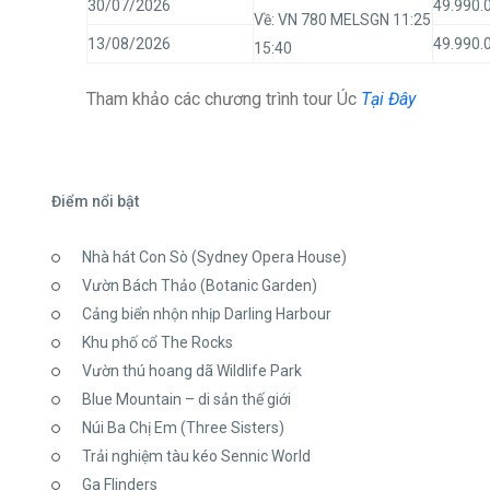
30/07/2026
49.990.
Về: VN 780 MELSGN 11:25
13/08/2026
49.990.
15:40
Tham khảo các chương trình tour Úc
Tại Đây
Điểm nổi bật
Nhà hát Con Sò (Sydney Opera House)
Vườn Bách Thảo (Botanic Garden)
Cảng biển nhộn nhịp Darling Harbour
Khu phố cổ The Rocks
Vườn thú hoang dã Wildlife Park
Blue Mountain – di sản thế giới
Núi Ba Chị Em (Three Sisters)
Trải nghiệm tàu kéo Sennic World
Ga Flinders