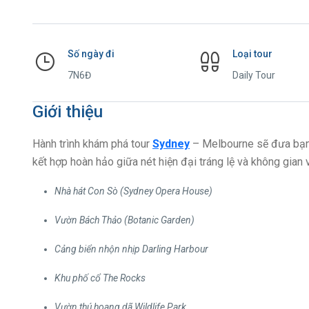
Số ngày đi
Loại tour
7N6Đ
Daily Tour
Giới thiệu
Hành trình khám phá tour
Sydney
– Melbourne sẽ đưa bạn 
kết hợp hoàn hảo giữa nét hiện đại tráng lệ và không gian 
Nhà hát Con Sò (Sydney Opera House)
Vườn Bách Thảo (Botanic Garden)
Cảng biển nhộn nhịp Darling Harbour
Khu phố cổ The Rocks
Vườn thú hoang dã Wildlife Park