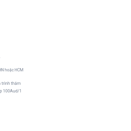
ay phân
 những
.
ại HN hoặc HCM
h trình thăm
iếp 100Aud/1