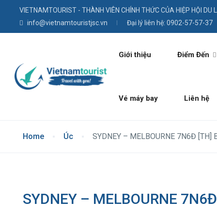
VIETNAMTOURIST - THÀNH VIÊN CHÍNH THỨC CỦA HIỆP HỘI DU 
info@vietnamtouristjsc.vn
Đại lý liên hệ: 0902-57-57-37
Giới thiệu
Điểm Đến
Vé máy bay
Liên hệ
Home
Úc
SYDNEY – MELBOURNE 7N6Đ [TH] 
SYDNEY – MELBOURNE 7N6Đ 