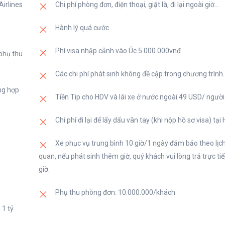
ửa hàng bán trực tiếp, những mặt hàng ở đây không qua đại lý h
irlines
Chi phí phòng đơn, điện thoại, giặt là, đi lại ngoài giờ…
 cầu của những người yêu thích thời trang mà con là nơi cung cấp
Hành lý quá cước
ên bữa ăn ngon,…
 sạn
Phí visa nhập cảnh vào Úc 5.000.000vnđ
 phụ thu
Các chi phí phát sinh không đề cập trong chương trình.
ng hợp
Tiền Tip cho HDV và lái xe ở nước ngoài 49 USD/ người
Chi phí đi lại để lấy dấu vân tay (khi nộp hồ sơ visa) t
Xe phục vụ trung bình 10 giờ/1 ngày đảm bảo theo lịc
quan, nếu phát sinh thêm giờ, quý khách vui lòng trả trực t
giờ.
Phụ thu phòng đơn: 10.000.000/khách
 1 tỷ