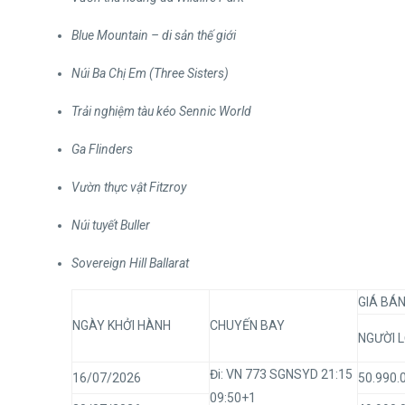
Blue Mountain – di sản thế giới
Núi Ba Chị Em (Three Sisters)
Trải nghiệm tàu kéo Sennic World
Ga Flinders
Vườn thực vật Fitzroy
Núi tuyết Buller
Sovereign Hill Ballarat
GIÁ BÁ
NGÀY KHỞI HÀNH
CHUYẾN BAY
NGƯỜI 
Đi: VN 773 SGNSYD 21:15
16/07/2026
50.990.
09:50+1