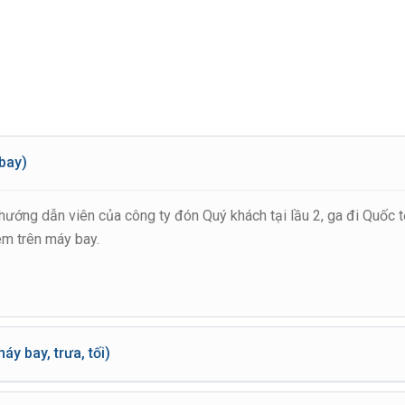
bay)
hướng dẫn viên của công ty đón Quý khách tại lầu 2, ga đi Quốc t
êm trên máy bay.
 bay, trưa, tối)
ón khách đưa vào trung tâm Sydney: