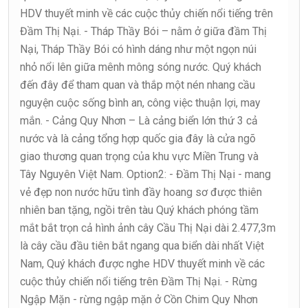
HDV thuyết minh về các cuộc thủy chiến nổi tiếng trên
Đầm Thị Nại. - Tháp Thầy Bói – nằm ở giữa đầm Thị
Nại, Tháp Thầy Bói có hình dáng như một ngọn núi
nhỏ nổi lên giữa mênh mông sóng nước. Quý khách
đến đây để tham quan và thắp một nén nhang cầu
nguyện cuộc sống bình an, công việc thuận lợi, may
mắn. - Cảng Quy Nhơn – Là cảng biển lớn thứ 3 cả
nước và là cảng tổng hợp quốc gia đây là cửa ngõ
giao thương quan trọng của khu vực Miền Trung và
Tây Nguyên Việt Nam. Option2: - Đầm Thị Nại - mang
vẻ đẹp non nước hữu tình đầy hoang sơ được thiên
nhiên ban tặng, ngồi trên tàu Quý khách phóng tầm
mắt bắt trọn cả hình ảnh cây Cầu Thị Nại dài 2.477,3m
là cây cầu đầu tiên bắt ngang qua biển dài nhất Việt
Nam, Quý khách được nghe HDV thuyết minh về các
cuộc thủy chiến nổi tiếng trên Đầm Thị Nại. - Rừng
Ngập Mặn - rừng ngập mặn ở Cồn Chim Quy Nhơn