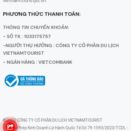
vietnamtouristjsc.vn.
PHƯƠNG THỨC THANH TOÁN:
THÔNG TIN CHUYỂN KHOẢN:
- SỐ TK : 1033175757
-NGƯỜI THỤ HƯỞNG : CÔNG TY CỔ PHẦN DU LỊCH
VIETNAMTOURIST
- NGÂN HÀNG : VIETCOMBANK
©2023 CÔNG TY CỔ PHẦN DU LỊCH VIETNAMTOURIST
Giấy Phép Kinh Doanh Lữ Hành Quốc Tế Số 79-1593/2023/TCDL -