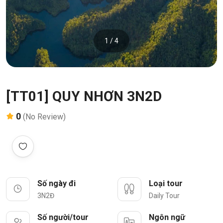
1 / 4
[TT01] QUY NHƠN 3N2D
0
(No Review)
Số ngày đi
Loại tour
3N2Đ
Daily Tour
Số người/tour
Ngôn ngữ