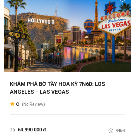
KHÁM PHÁ BỜ TÂY HOA KỲ 7N6D: LOS
ANGELES – LAS VEGAS
0
(No Review)
64.990.000 đ
Từ
7N6Đ