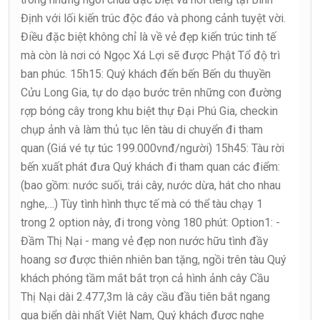
Định với lối kiến trúc độc đáo và phong cảnh tuyệt vời.
Điều đặc biệt không chỉ là về vẻ đẹp kiến trúc tinh tế
mà còn là nơi có Ngọc Xá Lợi sẽ được Phật Tổ độ trì
ban phúc. 15h15: Quý khách đến bến Bến du thuyền
Cửu Long Gia, tự do dạo bước trên những con đường
rợp bóng cây trong khu biệt thự Đại Phú Gia, checkin
chụp ảnh và làm thủ tục lên tàu di chuyển đi tham
quan (Giá vé tự túc 199.000vnđ/người) 15h45: Tàu rời
bến xuất phát đưa Quý khách đi tham quan các điểm:
(bao gồm: nước suối, trái cây, nước dừa, hát cho nhau
nghe,…) Tùy tình hình thực tế mà có thể tàu chạy 1
trong 2 option này, đi trong vòng 180 phút: Option1: -
Đầm Thị Nại - mang vẻ đẹp non nước hữu tình đầy
hoang sơ được thiên nhiên ban tặng, ngồi trên tàu Quý
khách phóng tầm mắt bắt trọn cả hình ảnh cây Cầu
Thị Nại dài 2.477,3m là cây cầu đầu tiên bắt ngang
qua biển dài nhất Việt Nam, Quý khách được nghe