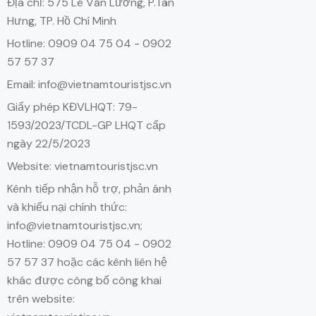
Địa chỉ: 575 Lê Văn Lương, P.Tân
Hưng, TP. Hồ Chí Minh
Hotline: 0909 04 75 04 - 0902
57 57 37
Email: info@vietnamtouristjsc.vn
Giấy phép KĐVLHQT: 79-
1593/2023/TCDL-GP LHQT cấp
ngày 22/5/2023
Website: vietnamtouristjsc.vn
Kênh tiếp nhận hỗ trợ, phản ánh
và khiếu nại chính thức:
info@vietnamtouristjsc.vn;
Hotline: 0909 04 75 04 - 0902
57 57 37 hoặc các kênh liên hệ
khác được công bố công khai
trên website: