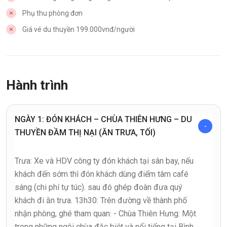
Phụ thu phòng đơn
Giá vé du thuyền 199.000vnđ/người
Hành trình
NGÀY 1: ĐÓN KHÁCH – CHÙA THIÊN HƯNG – DU
THUYỀN ĐẦM THỊ NẠI (ĂN TRƯA, TỐI)
Trưa: Xe và HDV công ty đón khách tại sân bay, nếu
khách đến sớm thì đón khách dùng điểm tâm café
sáng (chi phí tự túc). sau đó ghép đoàn đưa quý
khách đi ăn trưa. 13h30: Trên đường về thành phố
nhận phòng, ghé tham quan: - Chùa Thiên Hưng: Một
trong những ngôi chùa đặc biệt và nổi tiếng tại Bình