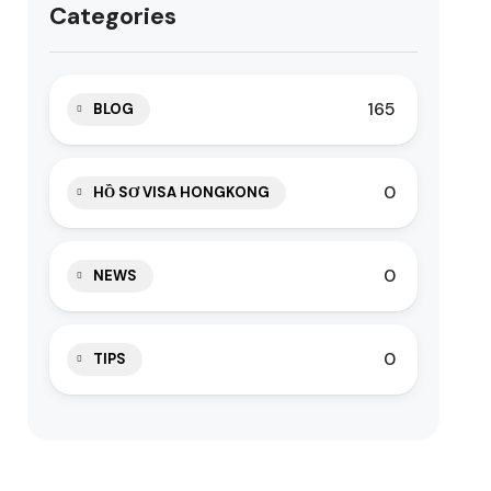
Categories
165
BLOG
0
HỒ SƠ VISA HONGKONG
0
NEWS
0
TIPS