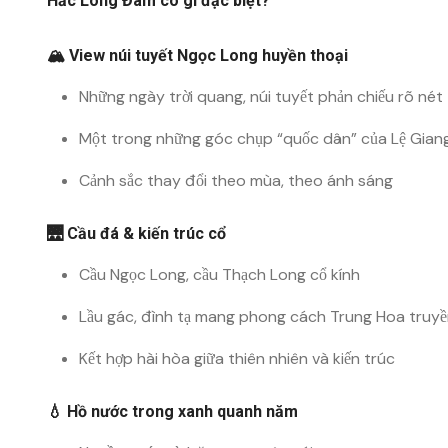
Hắc Long Đàm có gì đặc biệt?
🏔️ View núi tuyết Ngọc Long huyền thoại
Những ngày trời quang, núi tuyết phản chiếu rõ nét
Một trong những góc chụp “quốc dân” của Lệ Gian
Cảnh sắc thay đổi theo mùa, theo ánh sáng
🌉 Cầu đá & kiến trúc cổ
Cầu Ngọc Long, cầu Thạch Long cổ kính
Lầu gác, đình tạ mang phong cách Trung Hoa truy
Kết hợp hài hòa giữa thiên nhiên và kiến trúc
💧 Hồ nước trong xanh quanh năm