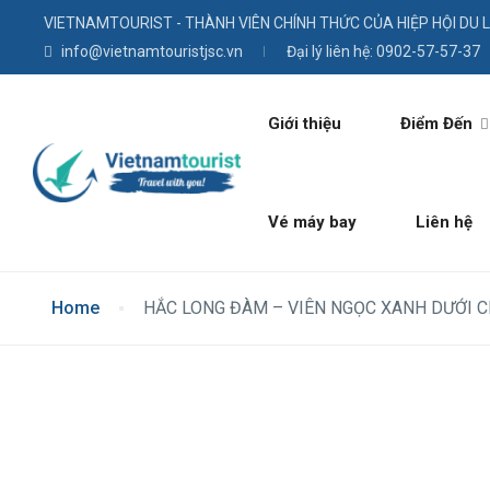
VIETNAMTOURIST - THÀNH VIÊN CHÍNH THỨC CỦA HIỆP HỘI DU 
info@vietnamtouristjsc.vn
Đại lý liên hệ: 0902-57-57-37
Giới thiệu
Điểm Đến
Vé máy bay
Liên hệ
Home
HẮC LONG ĐÀM – VIÊN NGỌC XANH DƯỚI 