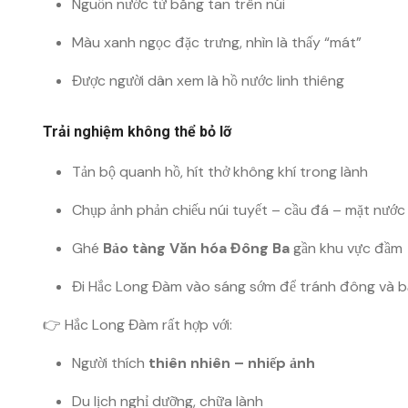
Nguồn nước từ băng tan trên núi
Màu xanh ngọc đặc trưng, nhìn là thấy “mát”
Được người dân xem là hồ nước linh thiêng
Trải nghiệm không thể bỏ lỡ
Tản bộ quanh hồ, hít thở không khí trong lành
Chụp ảnh phản chiếu núi tuyết – cầu đá – mặt nước
Ghé
Bảo tàng Văn hóa Đông Ba
gần khu vực đầm
Đi Hắc Long Đàm vào sáng sớm để tránh đông và b
👉 Hắc Long Đàm rất hợp với:
Người thích
thiên nhiên – nhiếp ảnh
Du lịch nghỉ dưỡng, chữa lành