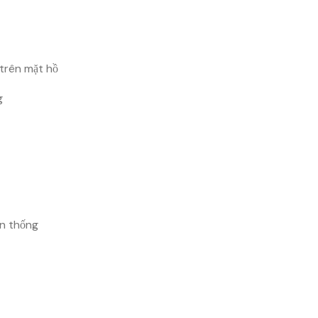
 trên mặt hồ
g
ền thống