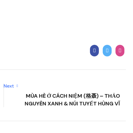
Next
MÙA HÈ Ở CÁCH NIỆM (格聂) – THẢO
NGUYÊN XANH & NÚI TUYẾT HÙNG VĨ