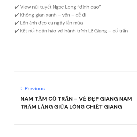
✔️ View núi tuyết Ngọc Long “đỉnh cao”
✔️ Không gian xanh – yên – dễ đi
✔️ Lên ảnh đẹp cả ngày lẫn mùa
✔️ Kết nối hoàn hảo với hành trình Lệ Giang – cổ trấn
Previous
NAM TẦM CỔ TRẤN – VẺ ĐẸP GIANG NAM
TRẦM LẮNG GIỮA LÒNG CHIẾT GIANG