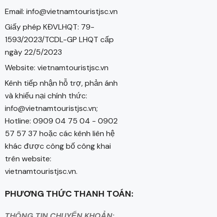
Email: info@vietnamtouristjsc.vn
Giấy phép KĐVLHQT: 79-
1593/2023/TCDL-GP LHQT cấp
ngày 22/5/2023
Website: vietnamtouristjsc.vn
Kênh tiếp nhận hỗ trợ, phản ánh
và khiếu nại chính thức:
info@vietnamtouristjsc.vn;
Hotline: 0909 04 75 04 - 0902
57 57 37 hoặc các kênh liên hệ
khác được công bố công khai
trên website:
vietnamtouristjsc.vn.
PHƯƠNG THỨC THANH TOÁN:
THÔNG TIN CHUYỂN KHOẢN: