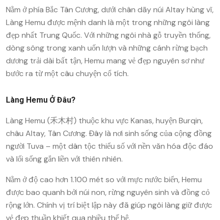
Nằm ở phía Bắc Tân Cương, dưới chân dãy núi Altay hùng vĩ,
Làng Hemu được mệnh danh là một trong những ngôi làng
đẹp nhất Trung Quốc. Với những ngôi nhà gỗ truyền thống,
dòng sông trong xanh uốn lượn và những cánh rừng bạch
dương trải dài bất tận, Hemu mang vẻ đẹp nguyên sơ như
bước ra từ một câu chuyện cổ tích.
Làng Hemu Ở Đâu?
Làng Hemu (禾木村) thuộc khu vực Kanas, huyện Burqin,
châu Altay, Tân Cương. Đây là nơi sinh sống của cộng đồng
người Tuva – một dân tộc thiểu số với nền văn hóa độc đáo
và lối sống gắn liền với thiên nhiên.
Nằm ở độ cao hơn 1.100 mét so với mực nước biển, Hemu
được bao quanh bởi núi non, rừng nguyên sinh và đồng cỏ
rộng lớn. Chính vị trí biệt lập này đã giúp ngôi làng giữ được
vẻ đẹp thuần khiết qua nhiều thế hệ.