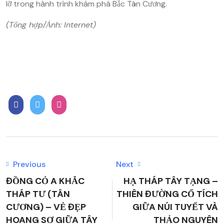
lỡ trong hành trình khám phá Bắc Tân Cương.
(Tổng hợp/Ảnh: Internet)
Previous
Next
ĐỒNG CỎ A KHẮC
HẠ THÁP TÂY TẠNG –
THÁP TƯ (TÂN
THIÊN ĐƯỜNG CỔ TÍCH
CƯƠNG) – VẺ ĐẸP
GIỮA NÚI TUYẾT VÀ
HOANG SƠ GIỮA TÂY
THẢO NGUYÊN