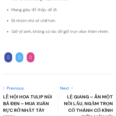
Mang giày đế thấp, dễ đi
Đi nhóm nhỏ sẽ chill hơn
Giữ vệ sinh, không xả rác để giữ trọn vibe thiên nhiên
Previous
Next
LỄ HỘI HOA TULIP NÚI
LỆ GIANG – ĂN MỘT
BÀ ĐEN – MUA XUÂN
NỒI LẨU, NGẮM TRỌN
RỰC RỠ NHẤT TÂY
CỔ THÀNH CỔ KÍNH