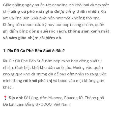
Giữa những ngày muốn tắt deadline, né khói bụi và tìm một
chỗ
uống cà phê mà nghe được tiếng thiên nhiên
, Ríu
Rít Cà Phê Bên Suối xuất hiện như một khoảng thở nhẹ.
Không cần decor cầu kỳ hay concept sang chảnh, quán
ghi điểm bằng
dòng suối róc rách, không gian xanh mát
và cảm giác chậm rãi hiếm có
.
1. Ríu Rít Cà Phê Bên Suối ở đâu?
Ríu Rít Cà Phê Bên Suối nằm nép mình bên dòng suối tự
nhiên, tách biệt khỏi khu dân cư ồn ào. Đường vào quán
không quá khó đi nhưng đủ để bạn cảm nhận rõ ràng việc
mình đang
rời khỏi phố thị
và bước vào một không gian
khác.
Địa chỉ:
Sở Lăng, đèo Mimosa, Phường 10, Thành phố
Đà Lạt, Lâm Đồng 670000, Việt Nam