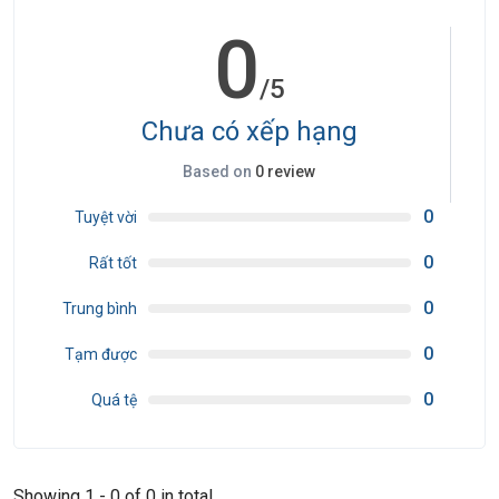
0
/5
Chưa có xếp hạng
Based on
0 review
0
Tuyệt vời
0
Rất tốt
0
Trung bình
0
Tạm được
0
Quá tệ
Showing 1 - 0 of 0 in total