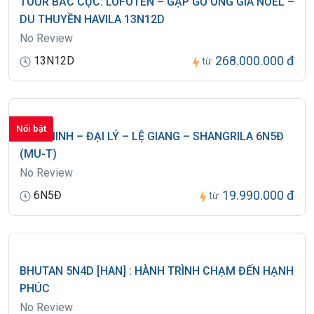
TOUR BẮC CỰC: LOFOTEN – GẶP GỠ ÔNG GIÀ NOEL –
DU THUYỀN HAVILA 13N12D
No Review
268.000.000 đ
13N12D
từ
Nổi bật
CÔN MINH – ĐẠI LÝ – LỆ GIANG – SHANGRILA 6N5Đ
(MU-T)
No Review
19.990.000 đ
6N5Đ
từ
BHUTAN 5N4D [HAN] : HÀNH TRÌNH CHẠM ĐẾN HẠNH
PHÚC
No Review