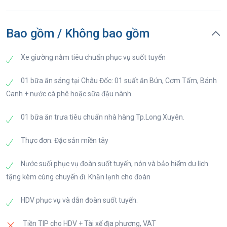
05h30: Xe tới Châu Đốc đoàn tự do tham quan
viếng Chùa Bà Châu Đốc. Tự do tham quan cụm di
tích chùa Tây An Cổ Tự và Lăng ông Thoai Ngọc
Bao gồm / Không bao gồm
Hầu.
Xe giường nằm tiêu chuẩn phục vụ suốt tuyến
Chùa Bà Châu Đốc: Rất linh thiêng nên người đến
cầu mong ngày càng đông. Thời gian đi chùa bà rất
01 bữa ăn sáng tại Châu Đốc: 01 suất ăn Bún, Cơm Tấm, Bánh
đa dạng. Tuy nhiên, chùa thường đông đúc nhất vào
Canh + nước cà phê hoặc sữa đậu nành.
khoảng đầu năm. Đây là thời điểm người Việt
01 bữa ăn trưa tiêu chuẩn nhà hàng Tp.Long Xuyên.
thường có thói quen đi lễ chùa đầu năm để lấy may.
Thực đơn: Đặc sản miền tây
Lăng Thoại Ngọc Hầu: Người có công khai phá
miền nam. Lăng Thoại Ngọc Hầu còn gọi là Sơn
Nước suối phục vụ đoàn suốt tuyến, nón và bảo hiểm du lịch
Lăng, trước thuộc xã Vĩnh Tế, nay thuộc phường Núi
tặng kèm cùng chuyến đi. Khăn lạnh cho đoàn
Sam, thành phố Châu Đốc, tỉnh An Giang.
HDV phục vụ và dẫn đoàn suốt tuyến.
07h00: Đoàn dùng điểm tâm sáng.
Tiền TIP cho HDV + Tài xế địa phương, VAT