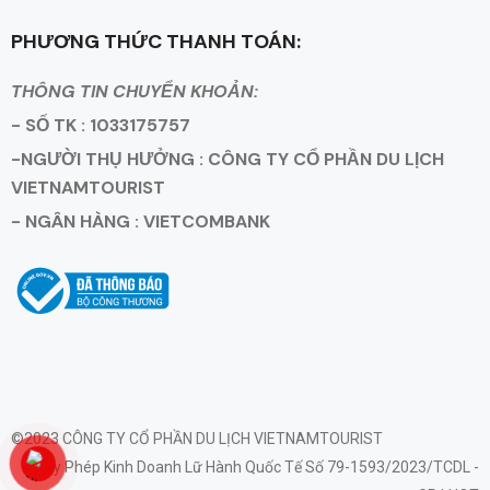
PHƯƠNG THỨC THANH TOÁN:
THÔNG TIN CHUYỂN KHOẢN:
- SỐ TK : 1033175757
-NGƯỜI THỤ HƯỞNG : CÔNG TY CỔ PHẦN DU LỊCH
VIETNAMTOURIST
- NGÂN HÀNG : VIETCOMBANK
©2023 CÔNG TY CỔ PHẦN DU LỊCH VIETNAMTOURIST
Giấy Phép Kinh Doanh Lữ Hành Quốc Tế Số 79-1593/2023/TCDL -