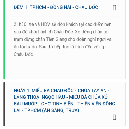
ĐÊM 1: TP.HCM - ĐỒNG NAI - CHÂU ĐỐC
21h30: Xe và HDV sẽ đón khách tại các điểm hẹn
sau đó khởi hành đi Châu Đốc. Xe dừng chân tại
trạm dừng chân Tiền Giang cho đoàn nghỉ ngơi và
ăn tối tự do. Sau đó tiếp tục lộ trình đến với Tp.
Châu Đốc.
NGÀY 1: MIẾU BÀ CHÂU ĐỐC - CHÙA TÂY AN -
LĂNG THOẠI NGỌC HẦU - MIẾU BÀ CHÚA XỨ
BÀU MƯỚP - CHỢ TỊNH BIÊN - THIỀN VIỆN ĐÔNG
LAI - TP.HCM (ĂN SÁNG, TRƯA)