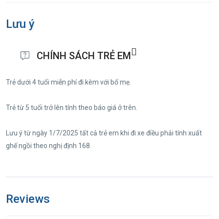
11h30: Đoàn dùng cơm trưa tại nhà hàng tại thành
phố Long Xuyên. Khởi hành về lại trên đường về
Lưu ý
đoàn dừng chân nghỉ ngơi tại các điểm dừng chân
cho đoàn mua sắm đặc sản về làm quà cho người
CHÍNH SÁCH TRẺ EM
thân.
Trẻ dưới 4 tuổi miễn phí đi kèm với bố mẹ.
21h00: Về đến điểm đón ban đầu HDV chia tay
đoàn và hẹn gặp lại trong những tour tiếp theo.
Trẻ từ 5 tuổi trở lên tính theo báo giá ở trên.
Thứ tự các điểm tham quan có thể thay đổi cho phù
Lưu ý từ ngày 1/7/2025 tất cả trẻ em khi đi xe điều phải tính xuất
hợp với tình hình thực tế nhưng vẫn đảm bảo thực
ghế ngồi theo nghị định 168.
hiện đầy đủ nội dung chương trình.
Reviews